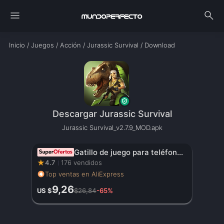
menu
search
Inicio
/
Juegos
/
Acción
/
Jurassic Survival
/
Download
Descargar Jurassic Survival
Jurassic Survival_v2.7.9_MOD.apk
Gatillo de juego para teléfono móvil JS65 para PUBG, mando de disparo, Joystick de 6 dedos para comer pollo, artefacto auxiliar L1R1, botón de llave
★
4.7
176 vendidos
Top ventas en AliExpress
9,26
US $
$26,84
-65%