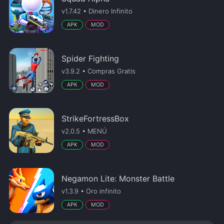
v1.7.42 • Dinero Infinito
APK
MOD
Spider Fighting
v3.9.2 • Compras Gratis
APK
MOD
StrikeFortressBox
v2.0.5 • MENÚ
APK
MOD
Negamon Lite: Monster Battle
v1.3.9 • Oro infinito
APK
MOD